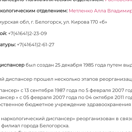
кологическим отделением:
Метленко Алла Владими
урская обл, г. Белогорск, ул. Кирова 170 «б»
ой:
+7(41641)2-23-09
атуры:
+7(41641)2-61-27
диспансер
был создан 25 декабря 1985 года путем в
ий диспансер прошел несколько этапов реорганизац
сер» с 13 сентября 1987 года по 5 февраля 2007 год
сер » с 05 февраля 2007 года по 04 октября 2011 год
дарственное бюджетное учреждение здравоохранения
й наркологический диспансер» реорганизован в свя
 филиал города Белогорска.