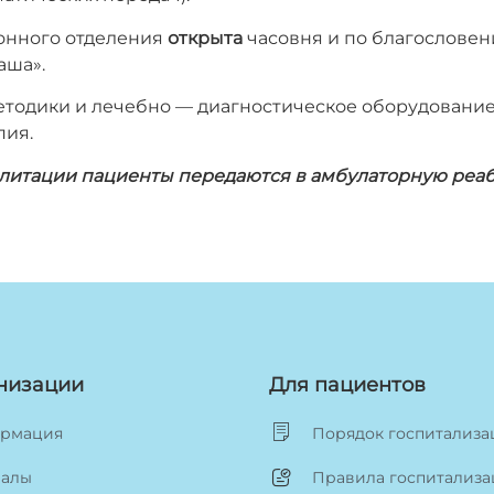
онного отделения
открыта
часовня и по благослове
аша».
одики и лечебно — диагностическое оборудование:
пия.
илитации пациенты передаются в амбулаторную реа
низации
Для пациентов
рмация
Порядок госпитализ
алы
Правила госпитализ