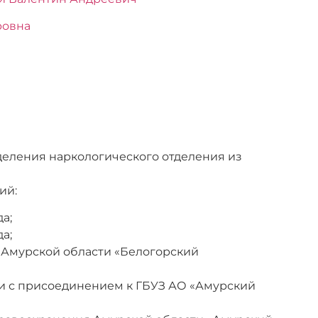
ровна
ыделения наркологического отделения из
ий:
а;
а;
 Амурской области «Белогорский
зи с присоединением к ГБУЗ АО «Амурский