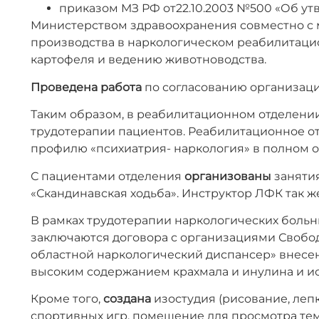
приказом МЗ РФ от22.10.2003 №500 «Об у
Министерством здравоохранения совместно с 
производства в наркологическом реабилитаци
картофеля и ведению животноводства.
Проведена работа
по согласованию организаци
Таким образом, в реабилитационном отделени
трудотерапии пациентов. Реабилитационное о
профилю «психиатрия- наркология» в полном 
С пациентами отделения
организованы
занятия
«Скандинавская ходьба». Инструктор ЛФК так 
В рамках трудотерапии наркологических боль
заключаются договора с организациями Свободн
областной наркологический диспансер» внесе
высоким содержанием крахмала и инулина и и
Кроме того,
создана
изостудия (рисование, лепк
спортивных игр, помещение для просмотра тем