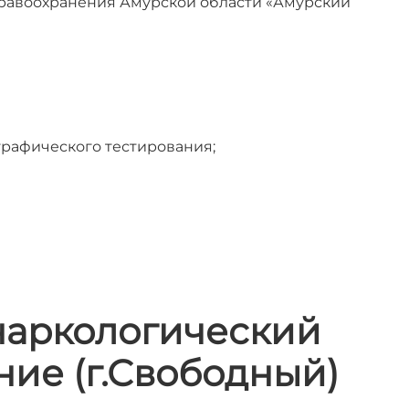
дравоохранения Амурской области «Амурский
рафического тестирования;
наркологический
ние (г.Свободный)