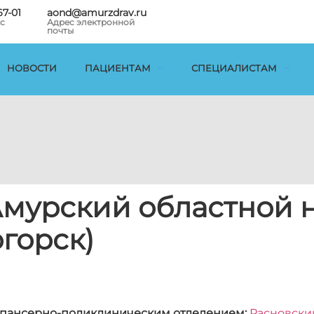
67-01
aond@amurzdrav.ru
с
Адрес электронной
почты
НОВОСТИ
ПАЦИЕНТАМ
СПЕЦИАЛИСТАМ
Амурский областной 
огорск)
пансерно-поликлиническим отделением:
Расновски