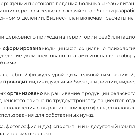
тверждении протокола ведения больных «Реабилитац
министерством сельского хозяйства области
разраб
онном отделении. Бизнес-план включает расчеты на
и церковного прихода на территории реабилитацио
и
сформирована
медицинская, социально-психологи
тделение укомплектовано штатами и оснащено обору
объеме.
 лечебной физкультурой, дыхательной гимнастикой
же
проводит
индивидуальные беседы и лекции, видео
ных
организовано
выращивание продукции сельского х
енского района по трудоустройству пациентов отдел
ны положения о выращивании картофеля, стволовых 
спользования для собственных нужд.
а, фотография и др.), спортивный и досуговый компл
атических передач).