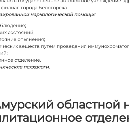
овано в Государственное автономное учреждение з
 филиал города Белогорска.
изированной наркологической помощи:
аблюдение;
их состояний;
тояние опьянения;
ических веществ путем проведения иммунохроматог
ий;
онное отделение.
нические психологи.
Амурский областной 
илитационное отделе