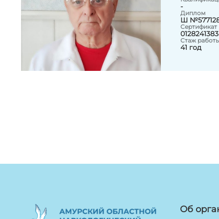
-
Диплом
Ш №577128 
Сертификат
0128241383
Стаж работы
41 год
Об орга