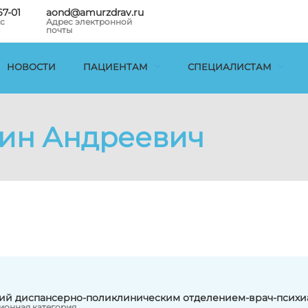
67-01
aond@amurzdrav.ru
с
Адрес электронной
почты
НОВОСТИ
ПАЦИЕНТАМ
СПЕЦИАЛИСТАМ
тин Андреевич
й диспансерно-поликлиническим отделением-врач-психи
ионная категория