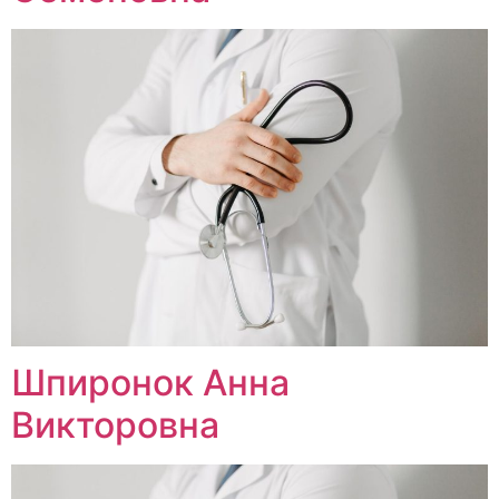
Шпиронок Анна
Викторовна