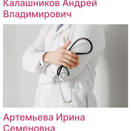
Калашников Андрей
Владимирович
Артемьева Ирина
Семеновна